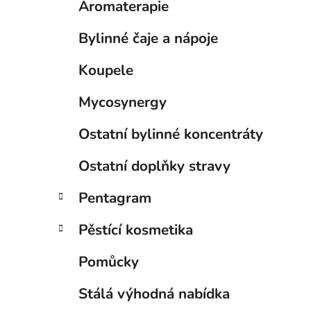
Aromaterapie
p
a
Bylinné čaje a nápoje
n
e
Koupele
l
Mycosynergy
Ostatní bylinné koncentráty
Ostatní doplňky stravy
Pentagram
Pěstící kosmetika
Pomůcky
Stálá výhodná nabídka