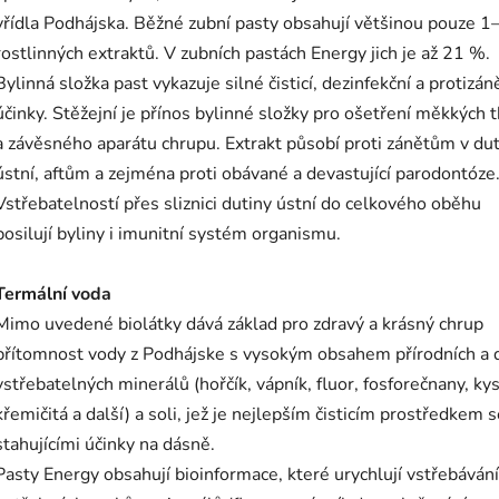
vřídla Podhájska. Běžné zubní pasty obsahují většinou pouze 
rostlinných extraktů. V zubních pastách Energy jich je až 21 %.
Bylinná složka past vykazuje silné čisticí, dezinfekční a protizán
účinky. Stěžejní je přínos bylinné složky pro ošetření měkkých t
a závěsného aparátu chrupu. Extrakt působí proti zánětům v du
ústní, aftům a zejména proti obávané a devastující parodontóze
Vstřebatelností přes sliznici dutiny ústní do celkového oběhu
posilují byliny i imunitní systém organismu.
Termální voda
Mimo uvedené biolátky dává základ pro zdravý a krásný chrup
přítomnost vody z Podhájske s vysokým obsahem přírodních a 
vstřebatelných minerálů (hořčík, vápník, fluor, fosforečnany, ky
křemičitá a další) a soli, jež je nejlepším čisticím prostředkem 
stahujícími účinky na dásně.
Pasty Energy obsahují bioinformace, které urychlují vstřebávání