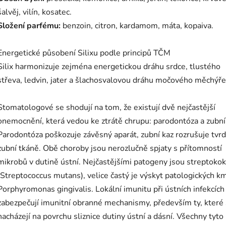
šalvěj, vilín, kosatec.
Složení parfému:
benzoin, citron, kardamom, máta, kopaiva.
Energetické působení Silixu podle principů TČM
Silix harmonizuje zejména energetickou dráhu srdce, tlustého
střeva, ledvin, jater a šlachosvalovou dráhu močového měchýře
Stomatologové se shodují na tom, že existují dvě nejčastější
onemocnění, která vedou ke ztrátě chrupu: parodontóza a zubní
Parodontóza poškozuje závěsný aparát, zubní kaz rozrušuje tvr
zubní tkáně. Obě choroby jsou nerozlučně spjaty s přítomností
mikrobů v dutině ústní. Nejčastějšími patogeny jsou streptoko
(Streptococcus mutans), velice častý je výskyt patologických 
Porphyromonas gingivalis. Lokální imunitu při ústních infekcích
zabezpečují imunitní obranné mechanismy, především ty, které
nacházejí na povrchu sliznice dutiny ústní a dásní. Všechny tyto