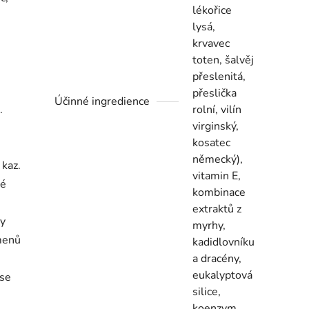
lékořice
lysá,
krvavec
toten, šalvěj
přeslenitá,
přeslička
Účinné ingredience
.
rolní, vilín
virginský,
kosatec
německý),
 kaz.
vitamin E,
dé
kombinace
extraktů z
ky
myrhy,
kmenů
kadidlovníku
a dracény,
eukalyptová
 se
silice,
koenzym