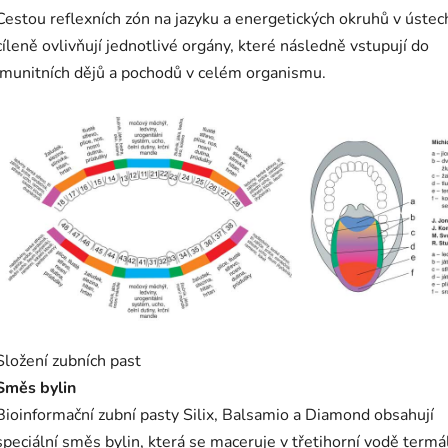
Cestou reflexních zón na jazyku a energetických okruhů v ústec
cíleně ovlivňují jednotlivé orgány, které následně vstupují do
imunitních dějů a pochodů v celém organismu.
Složení zubních past
Směs bylin
Bioinformační zubní pasty Silix, Balsamio a Diamond obsahují
speciální směs bylin, která se maceruje v třetihorní vodě termá