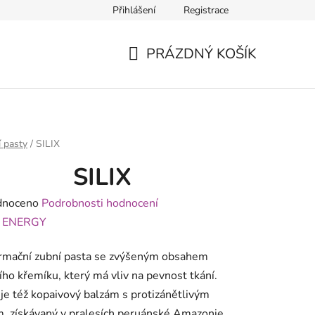
Přihlášení
Registrace
PRÁZDNÝ KOŠÍK
NÁKUPNÍ
KOŠÍK
 pasty
/
SILIX
SILIX
né
dnoceno
Podrobnosti hodnocení
ení
:
ENERGY
tu
ormační zubní pasta se zvýšeným obsahem
ího křemíku, který má vliv na pevnost tkání.
e též kopaivový balzám s protizánětlivým
, získávaný v pralesích peruánské Amazonie.