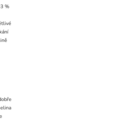
1–3 %
ětlivé
kání
tině
.
dobře
selina
se