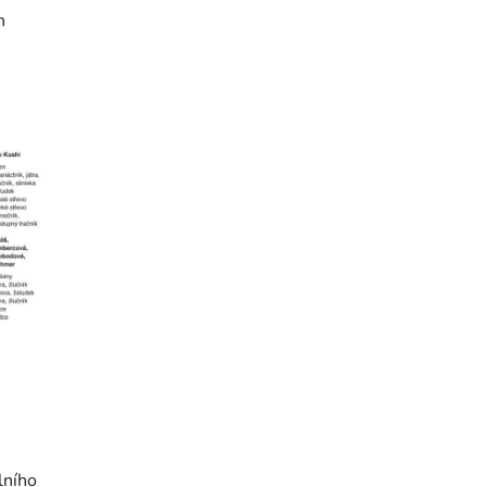
h
lního