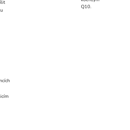
lit
Q10.
xu
ncích
ticím
.