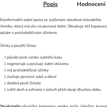
Popis
Hodnocení
Bioinformační zubní pasta se zvýšeným obsahem koloidního
křemíku, který má vliv na pevnost tkání. Obsahuje též kopaivov
balzám s protizánětlivým účinkem.
Účinky a použití Silixu
působí proti vzniku zubního kazu
regeneruje a posiluje zubní sklovinu
má protizánětlivé účinky
zvyšuje pevnost zubů a dásní
dodává pocit čistoty
svěží dech a ochrana v ústech přetrvávají dlouhou dobu
Obsah bylin:
přeslička, komonice, arnika, jerlín, lékořice, krvave