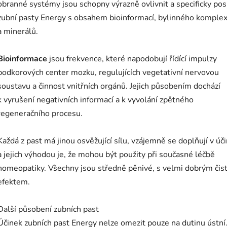
obranné systémy jsou schopny výrazně ovlivnit a specificky posí
zubní pasty Energy s obsahem bioinformací, bylinného komple
a minerálů.
Bioinformace
jsou frekvence, které napodobují řídící impulzy
podkorových center mozku, regulujících vegetativní nervovou
soustavu a činnost vnitřních orgánů. Jejich působením dochází
k vyrušení negativních informací a k vyvolání zpětného
regeneračního procesu.
Každá z past má jinou osvěžující sílu, vzájemně se doplňují v úči
a jejich výhodou je, že mohou být použity při současné léčbě
homeopatiky. Všechny jsou středně pěnivé, s velmi dobrým čis
efektem.
Další působení zubních past
Účinek zubních past Energy nelze omezit pouze na dutinu ústní