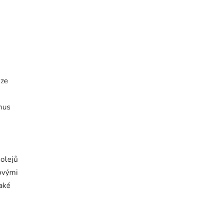
 ze
smus
 olejů
ňovými
také