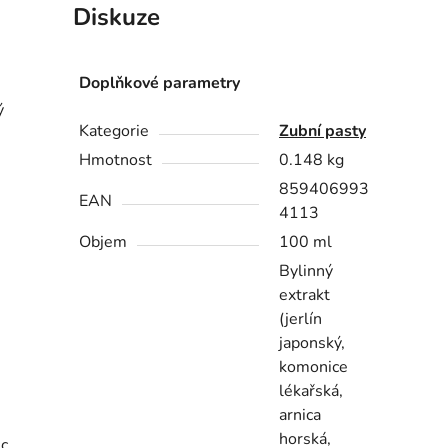
Diskuze
Doplňkové parametry
ý
Kategorie
Zubní pasty
Hmotnost
0.148 kg
859406993
EAN
4113
Objem
100 ml
Bylinný
extrakt
(jerlín
japonský,
komonice
lékařská,
arnica
horská,
c,