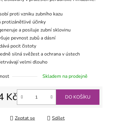
ek.
sobí proti vzniku zubního kazu
 protizánětlivé účinky
generuje a posiluje zubní sklovinu
yšuje pevnost zubů a dásní
dává pocit čistoty
ředně silná svěžest a ochrana v ústech
řetrvávají velmi dlouho
nost
Skladem na prodejně
4 Kč
DO KOŠÍKU
 cena:
Zeptat se
Sdílet