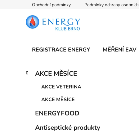
Přejít
Obchodní podmínky
Podmínky ochrany osobních
na
obsah
REGISTRACE ENERGY
MĚŘENÍ EAV
P
K
Přeskočit
AKCE MĚSÍCE
a
kategorie
o
t
s
AKCE VETERINA
e
t
g
AKCE MĚSÍCE
r
o
a
r
ENERGYFOOD
i
n
e
n
Antiseptické produkty
í