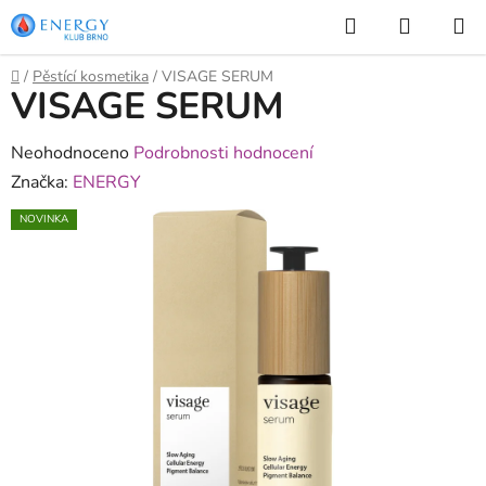
Přejít
Hledat
NÁKUP
na
KOŠÍK
obsah
Domů
/
Pěstící kosmetika
/
VISAGE SERUM
VISAGE SERUM
Průměrné
Neohodnoceno
Podrobnosti hodnocení
hodnocení
Značka:
ENERGY
produktu
NOVINKA
je
0,0
z
5
hvězdiček.