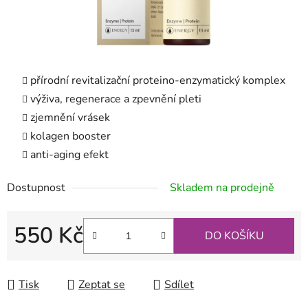
přírodní revitalizační proteino-enzymatický komplex
výživa, regenerace a zpevnění pleti
zjemnění vrásek
kolagen booster
anti-aging efekt
Dostupnost
Skladem na prodejně
550 Kč
DO KOŠÍKU
Měrná cena:
Tisk
Zeptat se
Sdílet