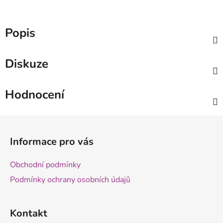
Popis
Diskuze
Hodnocení
Z
á
Informace pro vás
p
a
Obchodní podmínky
t
Podmínky ochrany osobních údajů
í
Kontakt