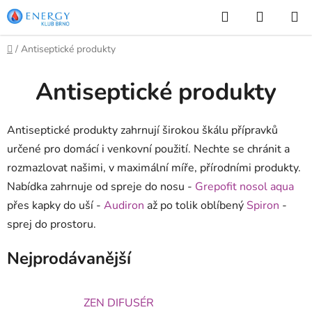
Přejít
Hledat
NÁKUP
na
KOŠÍK
obsah
Domů
/
Antiseptické produkty
Antiseptické produkty
Antiseptické produkty zahrnují širokou škálu přípravků
určené pro domácí i venkovní použití. Nechte se chránit a
rozmazlovat našimi, v maximální míře, přírodními produkty.
Nabídka zahrnuje od spreje do nosu -
Grepofit nosol aqua
přes kapky do uší -
Audiron
až po tolik oblíbený
Spiron
-
sprej do prostoru.
Nejprodávanější
ZEN DIFUSÉR