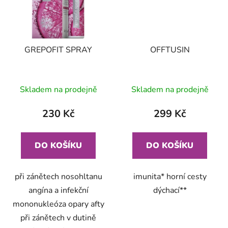
GREPOFIT SPRAY
OFFTUSIN
Skladem na prodejně
Skladem na prodejně
230 Kč
299 Kč
DO KOŠÍKU
DO KOŠÍKU
při zánětech nosohltanu
imunita* horní cesty
angína a infekční
dýchací**
mononukleóza opary afty
při zánětech v dutině