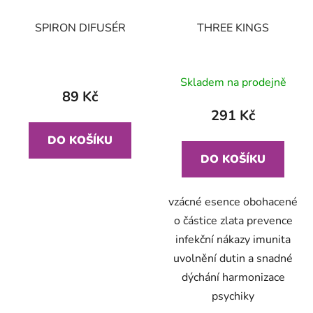
SPIRON DIFUSÉR
THREE KINGS
Skladem na prodejně
89 Kč
291 Kč
DO KOŠÍKU
DO KOŠÍKU
vzácné esence obohacené
o částice zlata prevence
infekční nákazy imunita
uvolnění dutin a snadné
dýchání harmonizace
psychiky