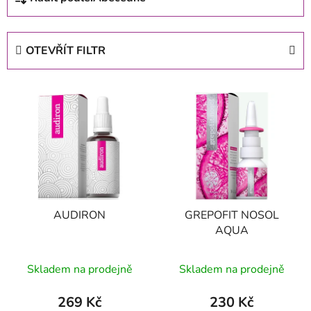
a
z
e
OTEVŘÍT FILTR
n
í
V
p
ý
r
p
o
i
d
s
u
p
k
r
t
AUDIRON
GREPOFIT NOSOL
o
ů
AQUA
d
u
Skladem na prodejně
Skladem na prodejně
k
t
269 Kč
230 Kč
ů