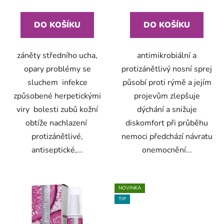
DO KOŠÍKU
DO KOŠÍKU
záněty středního ucha,
antimikrobiální a
opary problémy se
protizánětlivý nosní sprej
sluchem infekce
působí proti rýmě a jejím
způsobené herpetickými
projevům zlepšuje
viry bolesti zubů kožní
dýchání a snižuje
obtíže nachlazení
diskomfort při průběhu
protizánětlivé,
nemoci předchází návratu
antiseptické,...
onemocnění...
NOVINKA
TIP