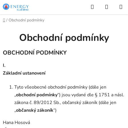
Přejít
Hledat
NÁKUP
na
KOŠÍK
obsah
Domů
/
Obchodní podmínky
Obchodní podmínky
OBCHODNÍ PODMÍNKY
I.
Základní ustanovení
Tyto všeobecné obchodní podmínky (dále jen
„
obchodní podmínky
“) jsou vydané dle § 1751 a násl.
zákona č. 89/2012 Sb., občanský zákoník (dále jen
„
občanský zákoník
“)
Hana Hosová