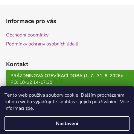
Z
á
Informace pro vás
p
a
Obchodní podmínky
t
Podmínky ochrany osobních údajů
í
Kontakt
PRÁZDNINOVÁ OTEVÍRACÍ DOBA (1. 7.- 31. 8. 2026):
info
@
clenenergy.cz
PO: 10-12 14-17:30
ÚT: 13-17:30
+420 530 500 422
Tento web používá soubory cookie. Dalším procházením
ST: 10-12 14-17:30
tohoto webu vyjadřujete souhlas s jejich používáním.. Více
informací
zde
.
ČT: ZAVŘENO
PÁ: ZAVŘENO
Nastavení
1. - 10. 7. 2026: ZAVŘENO