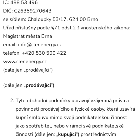
IČ: 488 53 496
DIČ: CZ6359270643
se sídlem: Chaloupky 53/17, 624 00 Brno
Úřad příslušný podle §71 odst.2 živnostenského zákona:
Magistrát města Brna
email: info@clenenergy.cz
telefon: +420 530 500 422
www.clenenergy.cz
(dále jen „prodávající“)
(dále jen „
prodávající
“)
Tyto obchodní podmínky upravují vzájemná práva a
povinnosti prodávajícího a fyzické osoby, která uzavírá
kupní smlouvu mimo svoji podnikatelskou činnost
jako spotřebitel, nebo v rámci své podnikatelské
činnosti (dále jen: „
kupující
“) prostřednictvím