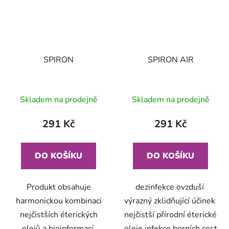
SPIRON
SPIRON AIR
Skladem na prodejně
Skladem na prodejně
291 Kč
291 Kč
DO KOŠÍKU
DO KOŠÍKU
Produkt obsahuje
dezinfekce ovzduší
harmonickou kombinaci
výrazný zklidňující účinek
nejčistších éterických
nejčistší přírodní éterické
olejů a bioinformací.
oleje infekce horních cest