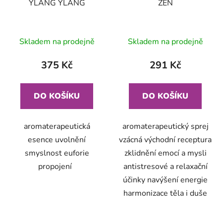
YLANG YLANG
ZEN
Skladem na prodejně
Skladem na prodejně
375 Kč
291 Kč
DO KOŠÍKU
DO KOŠÍKU
aromaterapeutická
aromaterapeutický sprej
esence uvolnění
vzácná východní receptura
smyslnost euforie
zklidnění emocí a mysli
propojení
antistresové a relaxační
účinky navýšení energie
harmonizace těla i duše