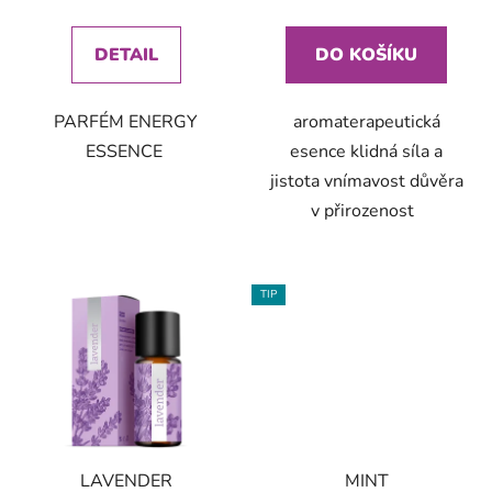
DETAIL
DO KOŠÍKU
PARFÉM ENERGY
aromaterapeutická
ESSENCE
esence klidná síla a
jistota vnímavost důvěra
v přirozenost
TIP
LAVENDER
MINT