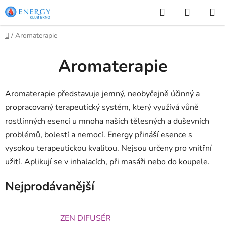
Přejít
Hledat
NÁKUP
na
KOŠÍK
obsah
Domů
/
Aromaterapie
Aromaterapie
Aromaterapie představuje jemný, neobyčejně účinný a
propracovaný terapeutický systém, který využívá vůně
rostlinných esencí u mnoha našich tělesných a duševních
problémů, bolestí a nemocí. Energy přináší esence s
vysokou terapeutickou kvalitou. Nejsou určeny pro vnitřní
užití. Aplikují se v inhalacích, při masáži nebo do koupele.
Nejprodávanější
ZEN DIFUSÉR