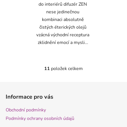
do interiérů difuzér ZEN
nese jedinečnou
kombinaci absolutně
čistých éterických olejů
vzácná východní receptura
zklidnění emocí a mysli...
11
položek celkem
O
v
l
Z
á
á
d
Informace pro vás
p
a
a
c
Obchodní podmínky
t
í
Podmínky ochrany osobních údajů
p
í