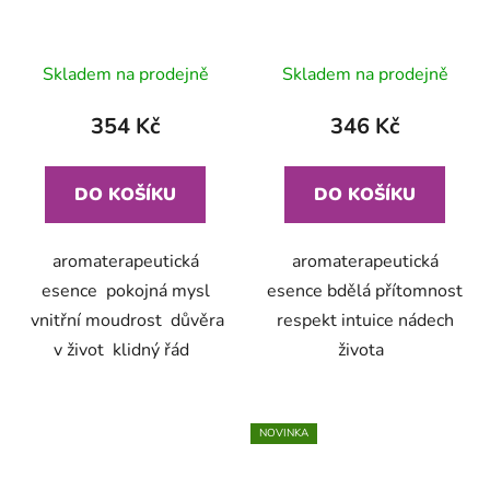
Skladem na prodejně
Skladem na prodejně
354 Kč
346 Kč
DO KOŠÍKU
DO KOŠÍKU
aromaterapeutická
aromaterapeutická
esence pokojná mysl
esence bdělá přítomnost
vnitřní moudrost důvěra
respekt intuice nádech
v život klidný řád
života
NOVINKA