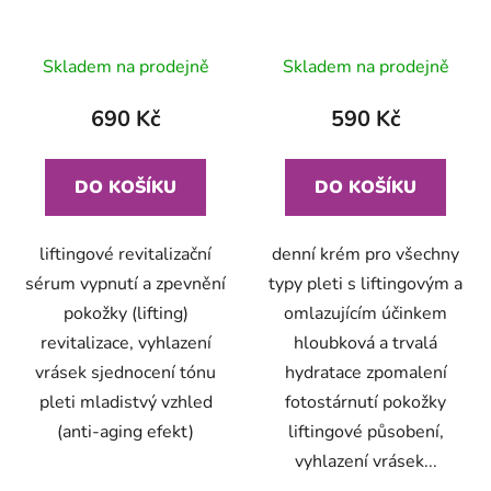
Skladem na prodejně
Skladem na prodejně
690 Kč
590 Kč
DO KOŠÍKU
DO KOŠÍKU
liftingové revitalizační
denní krém pro všechny
sérum vypnutí a zpevnění
typy pleti s liftingovým a
pokožky (lifting)
omlazujícím účinkem
revitalizace, vyhlazení
hloubková a trvalá
vrásek sjednocení tónu
hydratace zpomalení
pleti mladistvý vzhled
fotostárnutí pokožky
(anti-aging efekt)
liftingové působení,
vyhlazení vrásek...