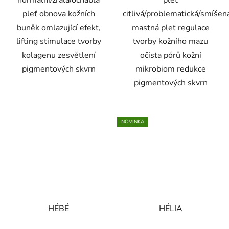
normální/zralá/ochablá
pleť
pleť obnova kožních
citlivá/problematická/smíšen
buněk omlazující efekt,
mastná pleť regulace
lifting stimulace tvorby
tvorby kožního mazu
kolagenu zesvětlení
očista pórů kožní
pigmentových skvrn
mikrobiom redukce
pigmentových skvrn
NOVINKA
HÉBÉ
HÉLIA