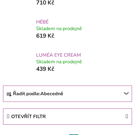
710 Kč
HÉBÉ
Skladem na prodejně
619 Kč
LUMÉA EYE CREAM
Skladem na prodejně
439 Kč
Ř
Řadit podle:
Abecedně
a
z
e
OTEVŘÍT FILTR
n
í
V