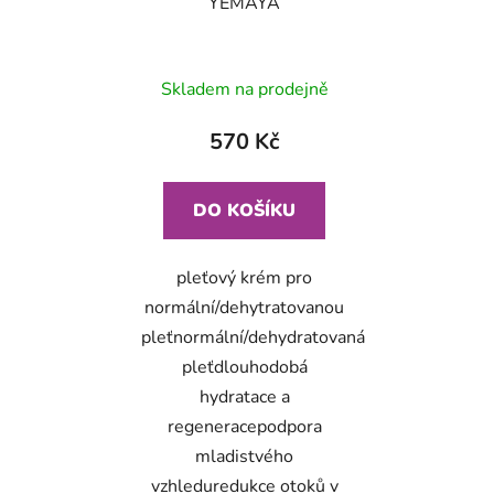
YEMAYA
Skladem na prodejně
570 Kč
DO KOŠÍKU
pleťový krém pro
normální/dehytratovanou
pleťnormální/dehydratovaná
pleťdlouhodobá
hydratace a
regeneracepodpora
mladistvého
vzhleduredukce otoků v