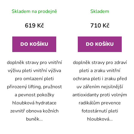
Skladem na prodejně
Skladem
619 Kč
710 Kč
DO KOŠÍKU
DO KOŠÍKU
doplněk stravy pro vnitřní
doplněk stravy pro zdraví
výživu pleti vnitřní výživa
pleti a zraku vnitřní
pro omlazení pleti
ochrana pleti i zraku před
přirozený lifting, pružnost
uv zářením nejsilnější
a pevnost pokožky
antioxidanty proti volným
hloubková hydratace
radikálům prevence
zevnitř obnova kožních
fotostárnutí pleti
buněk...
hloubková...