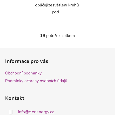
obličejizesvětlení kruhů
pod...
19
položek celkem
O
v
l
Z
á
á
d
Informace pro vás
p
a
a
c
Obchodní podmínky
t
í
Podmínky ochrany osobních údajů
p
í
r
v
Kontakt
k
y
v
info
@
clenenergy.cz