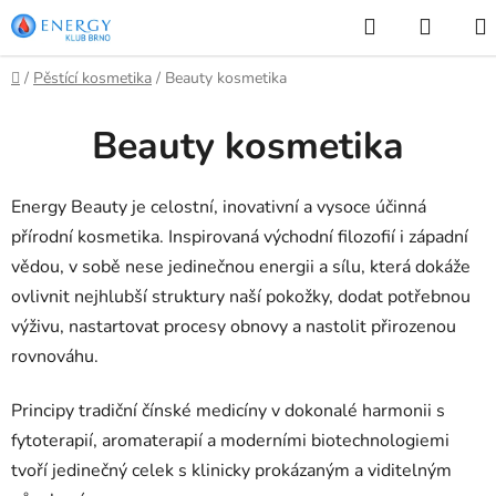
Přejít
Hledat
NÁKU
na
KOŠÍK
obsah
Domů
/
Pěstící kosmetika
/
Beauty kosmetika
Beauty kosmetika
Energy Beauty je celostní, inovativní a vysoce účinná
přírodní kosmetika. Inspirovaná východní filozofií i západní
vědou, v sobě nese jedinečnou energii a sílu, která dokáže
ovlivnit nejhlubší struktury naší pokožky, dodat potřebnou
výživu, nastartovat procesy obnovy a nastolit přirozenou
rovnováhu.
Principy tradiční čínské medicíny v dokonalé harmonii s
fytoterapií, aromaterapií a moderními biotechnologiemi
tvoří jedinečný celek s klinicky prokázaným a viditelným