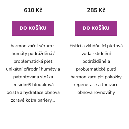
610 Kč
285 Kč
DO KOŠÍKU
DO KOŠÍKU
harmonizační sérum s
čistící a zklidňující pleťová
humáty podrážděná /
voda zklidnění
problematická pleť
podrážděné a
unikátní přírodní humáty a
problematické pleti
patentovaná složka
harmonizace pH pokožky
eosidin® hloubková
regenerace a tonizace
očista a hydratace obnova
obnova rovnováhy
zdravé kožní bariéry...