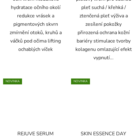
hydratace očního okolí
pleť suchá / křehká /
redukce vrásek a
ztenčená pleť výživa a
pigmentových skvrn
zesílení pokožky
zmírnění otoků, kruhů a
přirozená ochrana kožní
váčků pod očima lifting
bariéry stimulace tvorby
ochablých víček
kolagenu omlazující efekt
vypnutí...
NOVINKA
NOVINKA
REJUVE SERUM
SKIN ESSENCE DAY