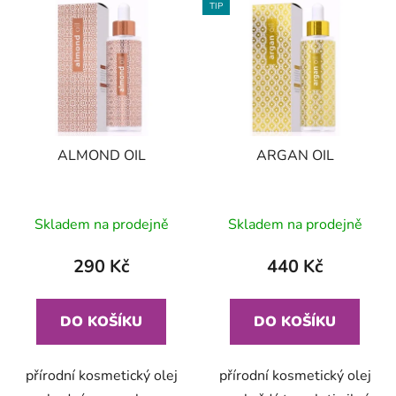
p
TIP
ý
r
p
o
i
d
s
u
p
k
r
t
ALMOND OIL
ARGAN OIL
o
ů
d
u
Skladem na prodejně
Skladem na prodejně
k
t
290 Kč
440 Kč
ů
DO KOŠÍKU
DO KOŠÍKU
přírodní kosmetický olej
přírodní kosmetický olej