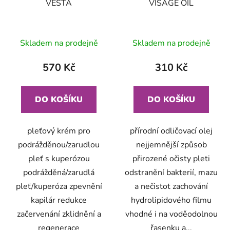
VESTA
VISAGE OIL
Skladem na prodejně
Skladem na prodejně
570 Kč
310 Kč
DO KOŠÍKU
DO KOŠÍKU
pleťový krém pro
přírodní odličovací olej
podrážděnou/zarudlou
nejjemnější způsob
pleť s kuperózou
přirozené očisty pleti
podrážděná/zarudlá
odstranění bakterií, mazu
pleť/kuperóza zpevnění
a nečistot zachování
kapilár redukce
hydrolipidového filmu
začervenání zklidnění a
vhodné i na voděodolnou
regenerace
řasenku a...