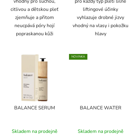
vhodný pro suchou,
pro každý typ pleti silné
citlivou a dětskou pleť
liftingové účinky
zjemňuje a přitom
vyhlazuje drobné jizvy
neucpává póry hojí
vhodný na vlasy i pokožku
popraskanou kůži
hlavy
NOVINKA
BALANCE SERUM
BALANCE WATER
Skladem na prodejně
Skladem na prodejně