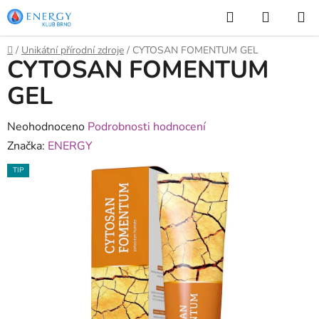
Přejít
Hledat
NÁKUP
na
KOŠÍK
obsah
Domů
/
Unikátní přírodní zdroje
/
CYTOSAN FOMENTUM GEL
CYTOSAN FOMENTUM
GEL
Průměrné
Neohodnoceno
Podrobnosti hodnocení
hodnocení
Značka:
ENERGY
produktu
TIP
je
0,0
z
5
hvězdiček.