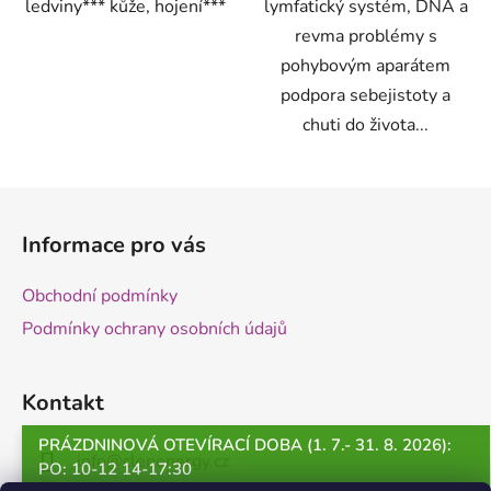
ledviny*** kůže, hojení***
lymfatický systém, DNA a
revma problémy s
pohybovým aparátem
podpora sebejistoty a
chuti do života...
Z
á
Informace pro vás
p
a
Obchodní podmínky
t
Podmínky ochrany osobních údajů
í
Kontakt
PRÁZDNINOVÁ OTEVÍRACÍ DOBA (1. 7.- 31. 8. 2026):
info
@
clenenergy.cz
PO: 10-12 14-17:30