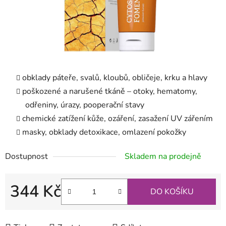
obklady páteře, svalů, kloubů, obličeje, krku a hlavy
poškozené a narušené tkáně – otoky, hematomy,
odřeniny, úrazy, pooperační stavy
chemické zatížení kůže, ozáření, zasažení UV zářením
masky, obklady detoxikace, omlazení pokožky
Dostupnost
Skladem na prodejně
344 Kč
DO KOŠÍKU
Měrná cena: