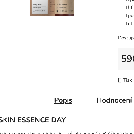
5
li
hvězdič
po
el
Dostup
59
Měrná
Tisk
Popis
Hodnocení
SKIN ESSENCE DAY
Skin essence day je minimalistický, ale neobyčejně účinný denn