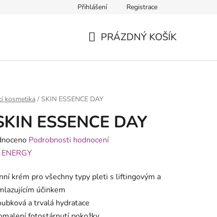
Přihlášení
Registrace
PRÁZDNÝ KOŠÍK
NÁKUPNÍ
KOŠÍK
cí kosmetika
/
SKIN ESSENCE DAY
SKIN ESSENCE DAY
né
dnoceno
Podrobnosti hodnocení
ení
:
ENERGY
tu
nní krém pro všechny typy pleti s liftingovým a
mlazujícím účinkem
oubková a trvalá hydratace
omalení fotostárnutí pokožky