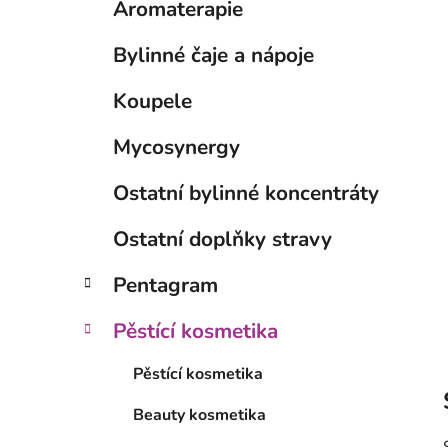
Aromaterapie
p
a
Bylinné čaje a nápoje
n
e
Koupele
l
Mycosynergy
Ostatní bylinné koncentráty
Ostatní doplňky stravy
Pentagram
Pěstící kosmetika
Pěstící kosmetika
Beauty kosmetika