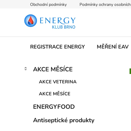
Přejít
Obchodní podmínky
Podmínky ochrany osobních
na
obsah
REGISTRACE ENERGY
MĚŘENÍ EAV
P
K
Přeskočit
AKCE MĚSÍCE
a
kategorie
o
t
s
AKCE VETERINA
e
t
g
AKCE MĚSÍCE
r
o
a
r
ENERGYFOOD
i
n
e
n
Antiseptické produkty
í