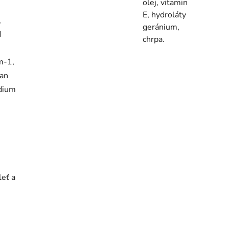
olej, vitamin
E, hydroláty
,
geránium,
d
chrpa.
m-1,
tan
odium
leť a