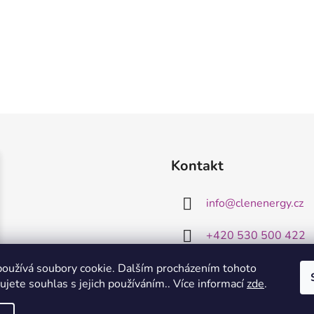
Kontakt
info
@
clenenergy.cz
+420 530 500 422
oužívá soubory cookie. Dalším procházením tohoto
jete souhlas s jejich používáním.. Více informací
zde
.