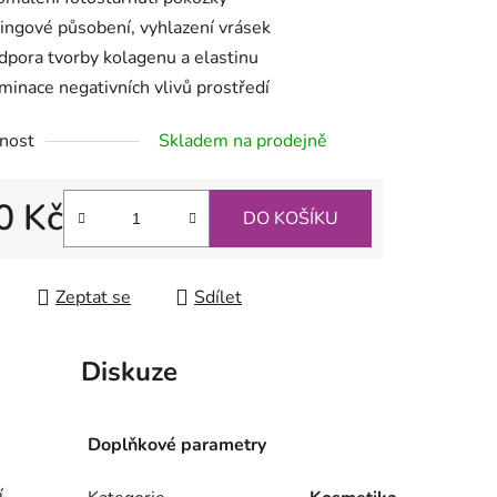
ftingové působení, vyhlazení vrásek
ek.
dpora tvorby kolagenu a elastinu
iminace negativních vlivů prostředí
nost
Skladem na prodejně
0 Kč
DO KOŠÍKU
 cena:
Zeptat se
Sdílet
Diskuze
Doplňkové parametry
í