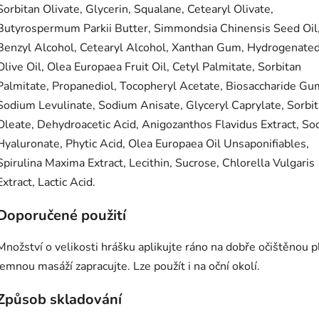
Sorbitan Olivate, Glycerin, Squalane, Cetearyl Olivate,
Butyrospermum Parkii Butter, Simmondsia Chinensis Seed Oil
Benzyl Alcohol, Cetearyl Alcohol, Xanthan Gum, Hydrogenate
Olive Oil, Olea Europaea Fruit Oil, Cetyl Palmitate, Sorbitan
Palmitate, Propanediol, Tocopheryl Acetate, Biosaccharide Gu
Sodium Levulinate, Sodium Anisate, Glyceryl Caprylate, Sorbi
Oleate, Dehydroacetic Acid, Anigozanthos Flavidus Extract, S
Hyaluronate, Phytic Acid, Olea Europaea Oil Unsaponifiables,
Spirulina Maxima Extract, Lecithin, Sucrose, Chlorella Vulgaris
Extract, Lactic Acid.
Doporučené použití
Množství o velikosti hrášku aplikujte ráno na dobře očištěnou p
jemnou masáží zapracujte. Lze použít i na oční okolí.
Způsob skladování