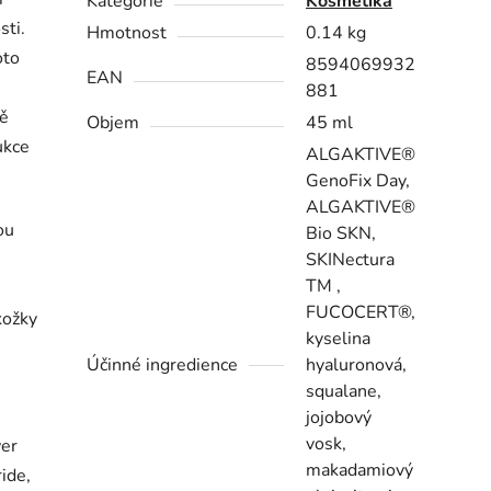
Kategorie
Kosmetika
sti.
Hmotnost
0.14 kg
oto
8594069932
EAN
881
vě
Objem
45 ml
ukce
ALGAKTIVE®
GenoFix Day,
ALGAKTIVE®
ou
Bio SKN,
SKINectura
TM ,
FUCOCERT®,
kožky
kyselina
Účinné ingredience
hyaluronová,
squalane,
jojobový
vosk,
wer
makadamiový
ide,