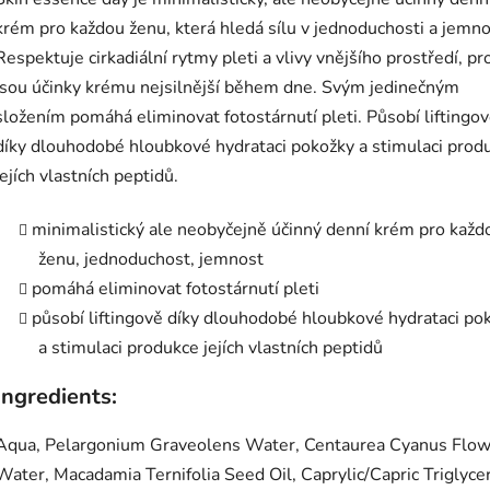
krém pro každou ženu, která hledá sílu v jednoduchosti a jemno
Respektuje cirkadiální rytmy pleti a vlivy vnějšího prostředí, pr
jsou účinky krému nejsilnější během dne. Svým jedinečným
složením pomáhá eliminovat fotostárnutí pleti. Působí liftingo
díky dlouhodobé hloubkové hydrataci pokožky a stimulaci prod
jejích vlastních peptidů.
minimalistický ale neobyčejně účinný denní krém pro každ
ženu, jednoduchost, jemnost
pomáhá eliminovat fotostárnutí pleti
působí liftingově díky dlouhodobé hloubkové hydrataci po
a stimulaci produkce jejích vlastních peptidů
Ingredients:
Aqua, Pelargonium Graveolens Water, Centaurea Cyanus Flo
Water, Macadamia Ternifolia Seed Oil, Caprylic/Capric Triglycer