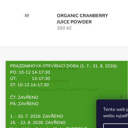
ORGANIC CRANBERRY
JUICE POWDER
390 Kč
Z
á
PRÁZDNINOVÁ OTEVÍRACÍ DOBA (1. 7.- 31. 8. 2026):
Informace pro vás
p
PO: 10-12 14-17:30
a
ÚT: 13-17:30
Obchodní podmínky
t
ST: 10-12 14-17:30
Podmínky ochrany osobních údajů
í
ČT: ZAVŘENO
PÁ: ZAVŘENO
Tento web p
webu vyjadřu
1. - 10. 7. 2026: ZAVŘENO
15. - 22. 8. 2026: ZAVŘENO