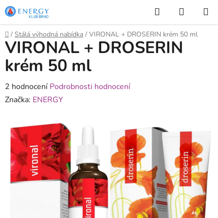
Přejít
Hledat
NÁKUP
na
KOŠÍK
obsah
Domů
/
Stálá výhodná nabídka
/
VIRONAL + DROSERIN krém 50 ml
VIRONAL + DROSERIN
krém 50 ml
Průměrné
2 hodnocení
Podrobnosti hodnocení
hodnocení
Značka:
ENERGY
produktu
je
3,0
z
5
hvězdiček.