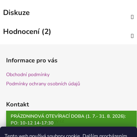
Diskuze
Hodnocení (2)
Z
á
Informace pro vás
p
a
Obchodní podmínky
t
Podmínky ochrany osobních údajů
í
Kontakt
PRÁZDNINOVÁ OTEVÍRACÍ DOBA (1. 7.- 31. 8. 2026):
info
@
clenenergy.cz
PO: 10-12 14-17:30
ÚT: 13-17:30
+420 530 500 422
Tento web používá soubory cookie. Dalším procházením
ST: 10-12 14-17:30