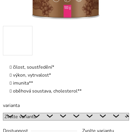
čilost, soustředění*
výkon, vytrvalost*
imunita**
oběhová soustava, cholesterol**
varianta
Dostupnost
Zvolte variantu