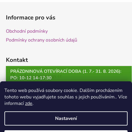
Z
á
Informace pro vás
p
a
Obchodní podmínky
t
Podmínky ochrany osobních údajů
í
Kontakt
PRÁZDNINOVÁ OTEVÍRACÍ DOBA (1. 7.- 31. 8. 2026):
info
@
clenenergy.cz
PO: 10-12 14-17:30
ÚT: 13-17:30
+420 530 500 422
Tento web používá soubory cookie. Dalším procházením
ST: 10-12 14-17:30
tohoto webu vyjadřujete souhlas s jejich používáním.. Více
informací
zde
.
ČT: ZAVŘENO
PÁ: ZAVŘENO
Nastavení
1. - 10. 7. 2026: ZAVŘENO
15. - 22. 8. 2026: ZAVŘENO