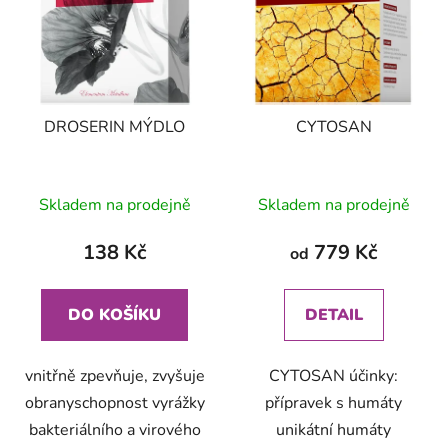
DROSERIN MÝDLO
CYTOSAN
Skladem na prodejně
Skladem na prodejně
138 Kč
779 Kč
od
DO KOŠÍKU
DETAIL
vnitřně zpevňuje, zvyšuje
CYTOSAN účinky:
obranyschopnost vyrážky
přípravek s humáty
bakteriálního a virového
unikátní humáty