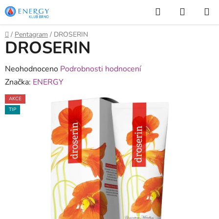
Přejít
Hledat
NÁKUP
na
KOŠÍK
obsah
Domů
/
Pentagram
/
DROSERIN
DROSERIN
Průměrné
Neohodnoceno
Podrobnosti hodnocení
hodnocení
Značka:
ENERGY
produktu
AKCE
je
TIP
0,0
z
5
hvězdiček.