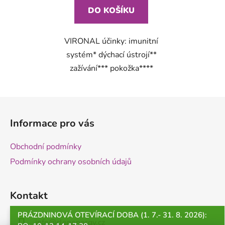
DO KOŠÍKU
VIRONAL účinky: imunitní
systém* dýchací ústrojí**
zažívání*** pokožka****
Z
á
Informace pro vás
p
a
Obchodní podmínky
t
Podmínky ochrany osobních údajů
í
Kontakt
PRÁZDNINOVÁ OTEVÍRACÍ DOBA (1. 7.- 31. 8. 2026):
info
@
clenenergy.cz