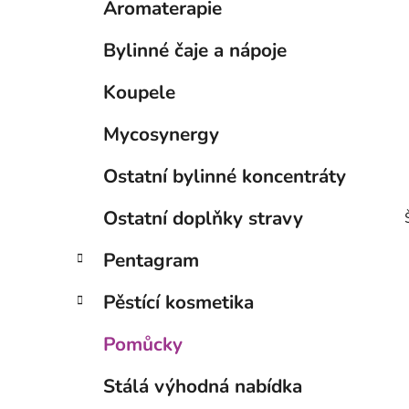
Aromaterapie
p
a
Bylinné čaje a nápoje
n
e
Koupele
l
Mycosynergy
Ostatní bylinné koncentráty
Ostatní doplňky stravy
Pentagram
Pěstící kosmetika
Pomůcky
Stálá výhodná nabídka