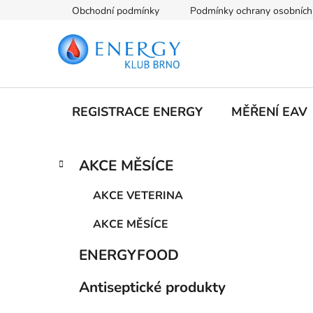
Přejít
Obchodní podmínky
Podmínky ochrany osobních
na
obsah
REGISTRACE ENERGY
MĚŘENÍ EAV
P
K
Přeskočit
AKCE MĚSÍCE
a
kategorie
o
t
s
AKCE VETERINA
e
t
g
AKCE MĚSÍCE
r
o
a
r
ENERGYFOOD
i
n
e
n
Antiseptické produkty
í