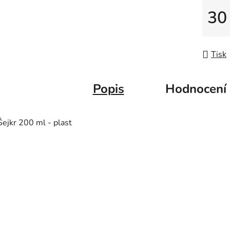
5
30
hvězdič
Měrná
Tisk
Popis
Hodnocení
Šejkr 200 ml - plast