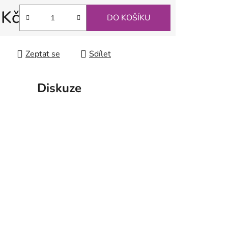
 Kč
ek.
DO KOŠÍKU
 cena:
Zeptat se
Sdílet
Diskuze