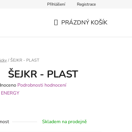
Přihlášení
Registrace
PRÁZDNÝ KOŠÍK
NÁKUPNÍ
KOŠÍK
cky
/
ŠEJKR - PLAST
ŠEJKR - PLAST
né
dnoceno
Podrobnosti hodnocení
ení
:
ENERGY
tu
nost
Skladem na prodejně