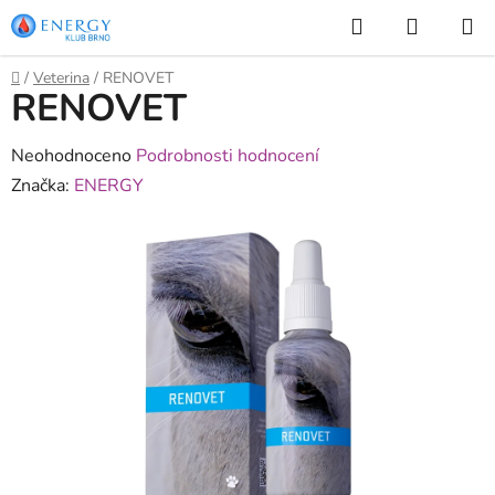
Přejít
Hledat
NÁKUP
na
KOŠÍK
obsah
Domů
/
Veterina
/
RENOVET
RENOVET
Průměrné
Neohodnoceno
Podrobnosti hodnocení
hodnocení
Značka:
ENERGY
produktu
je
0,0
z
5
hvězdiček.