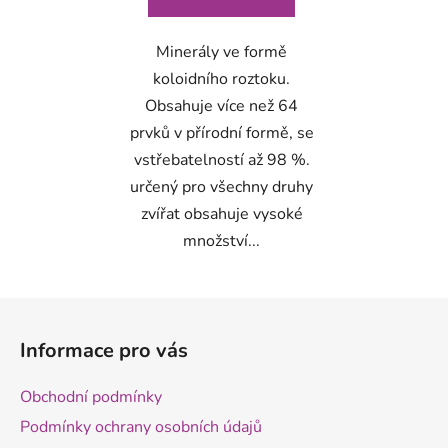
Minerály ve formě
koloidního roztoku.
Obsahuje více než 64
prvků v přírodní formě, se
vstřebatelností až 98 %.
určený pro všechny druhy
zvířat obsahuje vysoké
množství...
Z
á
Informace pro vás
p
a
Obchodní podmínky
t
Podmínky ochrany osobních údajů
í