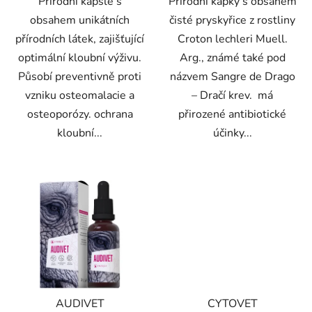
Přírodní kapsle s
Přírodní kapky s obsahem
obsahem unikátních
čisté pryskyřice z rostliny
přírodních látek, zajišťující
Croton lechleri Muell.
optimální kloubní výživu.
Arg., známé také pod
Působí preventivně proti
názvem Sangre de Drago
vzniku osteomalacie a
– Dračí krev. má
osteoporózy. ochrana
přirozené antibiotické
kloubní...
účinky...
AUDIVET
CYTOVET