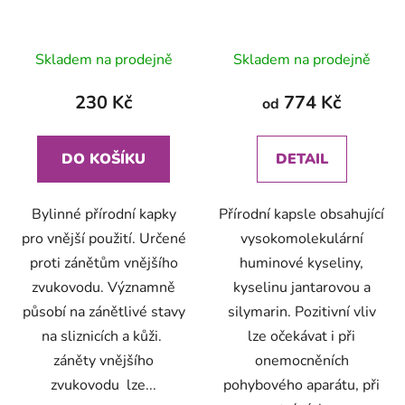
Skladem na prodejně
Skladem na prodejně
230 Kč
774 Kč
od
DO KOŠÍKU
DETAIL
Bylinné přírodní kapky
Přírodní kapsle obsahující
pro vnější použití. Určené
vysokomolekulární
proti zánětům vnějšího
huminové kyseliny,
zvukovodu. Významně
kyselinu jantarovou a
působí na zánětlivé stavy
silymarin. Pozitivní vliv
na sliznicích a kůži.
lze očekávat i při
záněty vnějšího
onemocněních
zvukovodu lze...
pohybového aparátu, při